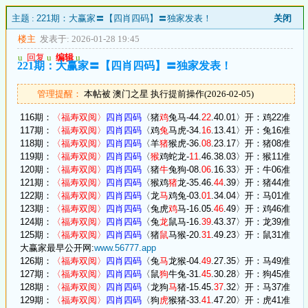
主题 :
221期：大赢家〓【四肖四码】〓独家发表！
关闭
楼主
发表于: 2026-01-28 19:45
u
回复
u
编辑
u
221期：大赢家〓【四肖四码】〓独家发表！
管理提醒：
本帖被 澳门之星 执行提前操作(2026-02-05)
116期：
〈福寿双阅〉
四肖四码
〈猪
鸡
兔马-44.
22
.40.01〉开：鸡22准
117期：
〈福寿双阅〉
四肖四码
〈鸡
兔
马虎-34.
16
.13.41〉开：兔16准
118期：
〈福寿双阅〉
四肖四码
〈羊
猪
猴虎-36.
08
.23.17〉开：猪08准
119期：
〈福寿双阅〉
四肖四码
〈
猴
鸡蛇龙-
11
.46.38.03〉开：猴11准
120期：
〈福寿双阅〉
四肖四码
〈猪
牛
兔狗-08.
06
.16.33〉开：牛06准
121期：
〈福寿双阅〉
四肖四码
〈猴鸡
猪
龙-35.46.
44
.39〉开：猪44准
122期：
〈福寿双阅〉
四肖四码
〈龙
马
鸡兔-03.
01
.34.04〉开：马01准
123期：
〈福寿双阅〉
四肖四码
〈兔虎
鸡
马-16.05.
46
.49〉开：鸡46准
124期：
〈福寿双阅〉
四肖四码
〈兔
龙
鼠马-16.
39
.43.37〉开：龙39准
125期：
〈福寿双阅〉
四肖四码
〈猪
鼠
马猴-20.
31
.49.23〉开：鼠31准
大赢家最早公开网:
www.56777.app
126期：
〈福寿双阅〉
四肖四码
〈兔
马
龙猴-04.
49
.27.35〉开：马49准
127期：
〈福寿双阅〉
四肖四码
〈鼠
狗
牛兔-31.
45
.30.28〉开：狗45准
128期：
〈福寿双阅〉
四肖四码
〈龙狗
马
猪-15.45.
37
.32〉开：马37准
129期：
〈福寿双阅〉
四肖四码
〈狗
虎
猴猪-33.
41
.47.20〉开：虎41准