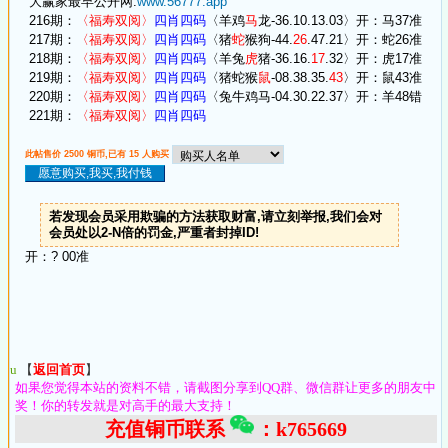
大赢家最早公开网:
www.56777.app
216期：
〈福寿双阅〉
四肖四码
〈羊鸡
马
龙-36.10.13.03〉开：马37准
217期：
〈福寿双阅〉
四肖四码
〈猪
蛇
猴狗-44.
26
.47.21〉开：蛇26准
218期：
〈福寿双阅〉
四肖四码
〈羊兔
虎
猪-36.16.
17
.32〉开：虎17准
219期：
〈福寿双阅〉
四肖四码
〈猪蛇猴
鼠
-08.38.35.
43
〉开：鼠43准
220期：
〈福寿双阅〉
四肖四码
〈兔牛鸡马-04.30.22.37〉开：羊48错
221期：
〈福寿双阅〉
四肖四码
此帖售价 2500 铜币,已有 15 人购买
若发现会员采用欺骗的方法获取财富,请立刻举报,我们会对
会员处以2-N倍的罚金,严重者封掉ID!
开：? 00准
u
【
返回首页
】
如果您觉得本站的资料不错，请截图分享到QQ群、微信群让更多的朋友中
奖！你的转发就是对高手的最大支持！
充值铜币联系
：k765669