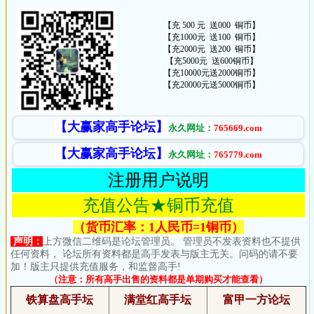
【充 500 元 送000 铜币】
【充1000元 送100 铜币】
【充2000元 送200 铜币】
【充5000元 送600铜币】
【充10000元送2000铜币】
【充20000元送5000铜币】
【大赢家高手论坛】
永久网址：
765669.com
【大赢家高手论坛】
永久网址：
765779.com
注册用户说明
充值公告★铜币充值
（货币汇率：1人民币=1铜币）
声明：
上方微信二维码是论坛管理员。 管理员不发表资料也不提供
任何资料， 论坛所有资料都是高手发表与版主无关。问码的请不要
加！版主只提供充值服务，和监督高手!
（注意：所有高手出售的资料都是单期购买才能查看）
铁算盘高手坛
满堂红高手坛
富甲一方论坛