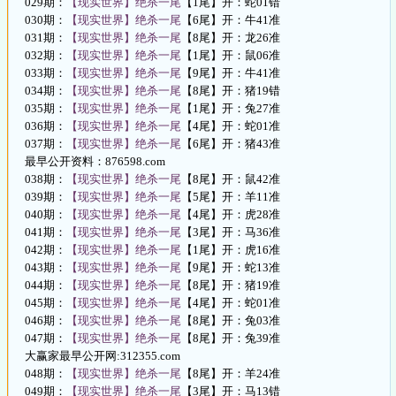
029期：
【现实世界】
绝杀一尾
【1尾】开：蛇01错
030期：
【现实世界】
绝杀一尾
【6尾】开：牛41准
031期：
【现实世界】
绝杀一尾
【8尾】开：龙26准
032期：
【现实世界】
绝杀一尾
【1尾】开：鼠06准
033期：
【现实世界】
绝杀一尾
【9尾】开：牛41准
034期：
【现实世界】
绝杀一尾
【8尾】开：猪19错
035期：
【现实世界】
绝杀一尾
【1尾】开：兔27准
036期：
【现实世界】
绝杀一尾
【4尾】开：蛇01准
037期：
【现实世界】
绝杀一尾
【6尾】开：猪43准
最早公开资料：876598.com
038期：
【现实世界】
绝杀一尾
【8尾】开：鼠42准
039期：
【现实世界】
绝杀一尾
【5尾】开：羊11准
040期：
【现实世界】
绝杀一尾
【4尾】开：虎28准
041期：
【现实世界】
绝杀一尾
【3尾】开：马36准
042期：
【现实世界】
绝杀一尾
【1尾】开：虎16准
043期：
【现实世界】
绝杀一尾
【9尾】开：蛇13准
044期：
【现实世界】
绝杀一尾
【8尾】开：猪19准
045期：
【现实世界】
绝杀一尾
【4尾】开：蛇01准
046期：
【现实世界】
绝杀一尾
【8尾】开：兔03准
047期：
【现实世界】
绝杀一尾
【8尾】开：兔39准
大赢家最早公开网:312355.com
048期：
【现实世界】
绝杀一尾
【8尾】开：羊24准
049期：
【现实世界】
绝杀一尾
【3尾】开：马13错