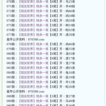
070期：
【现实世界】
绝杀一尾
【8尾】开：马25准
071期：
【现实世界】
绝杀一尾
【8尾】开：羊48错
072期：
【现实世界】
绝杀一尾
【1尾】开：鸡46准
073期：
【现实世界】
绝杀一尾
【4尾】开：鸡34错
074期：
【现实世界】
绝杀一尾
【1尾】开：鸡10准
075期：
【现实世界】
绝杀一尾
【3尾】开：狗33错
076期：
【现实世界】
绝杀一尾
【3尾】开：蛇02准
077期：
【现实世界】
绝杀一尾
【6尾】开：虎29准
最早公开资料：876598.com
078期：
【现实世界】
绝杀一尾
【5尾】开：鸡46准
079期：
【现实世界】
绝杀一尾
【5尾】开：猴35准
080期：
【现实世界】
绝杀一尾
【6尾】开：龙03准
081期：
【现实世界】
绝杀一尾
【8尾】开：虎17准
082期：
【现实世界】
绝杀一尾
【1尾】开：龙27准
083期：
【现实世界】
绝杀一尾
【4尾】开：虎05准
084期：
【现实世界】
绝杀一尾
【1尾】开：兔16准
085期：
【现实世界】
绝杀一尾
【4尾】开：鼠19准
086期：
【现实世界】
绝杀一尾
【4尾】开：羊12准
087期：
【现实世界】
绝杀一尾
【5尾】开：蛇26准
最早公开资料：876598.com
088期：
【现实世界】
绝杀一尾
【1尾】开：龙27准
089期：
【现实世界】
绝杀一尾
【0尾】开：马49准
090期：
【现实世界】
绝杀一尾
【2尾】开：羊36准