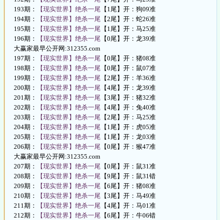
193期：
【现实世界】
绝杀一尾
【1尾】开：狗09准
194期：
【现实世界】
绝杀一尾
【2尾】开：蛇26准
195期：
【现实世界】
绝杀一尾
【1尾】开：马25准
196期：
【现实世界】
绝杀一尾
【0尾】开：龙39准
大赢家最早公开网:312355.com
197期：
【现实世界】
绝杀一尾
【0尾】开：猪08准
198期：
【现实世界】
绝杀一尾
【0尾】开：鼠07准
199期：
【现实世界】
绝杀一尾
【2尾】开：羊36准
200期：
【现实世界】
绝杀一尾
【4尾】开：龙39准
201期：
【现实世界】
绝杀一尾
【3尾】开：猪32准
202期：
【现实世界】
绝杀一尾
【4尾】开：兔40准
203期：
【现实世界】
绝杀一尾
【2尾】开：马25准
204期：
【现实世界】
绝杀一尾
【1尾】开：虎05准
205期：
【现实世界】
绝杀一尾
【1尾】开：龙03准
206期：
【现实世界】
绝杀一尾
【0尾】开：猴47准
大赢家最早公开网:312355.com
207期：
【现实世界】
绝杀一尾
【0尾】开：鼠31准
208期：
【现实世界】
绝杀一尾
【9尾】开：鼠31错
209期：
【现实世界】
绝杀一尾
【6尾】开：猪08准
210期：
【现实世界】
绝杀一尾
【3尾】开：马49准
211期：
【现实世界】
绝杀一尾
【4尾】开：马01准
212期：
【现实世界】
绝杀一尾
【6尾】开：牛06错