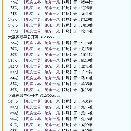
172期：
【现实世界】
绝杀一尾
【4尾】开：猪44错
173期：
【现实世界】
绝杀一尾
【9尾】开：蛇26准
174期：
【现实世界】
绝杀一尾
【2尾】开：虎41准
175期：
【现实世界】
绝杀一尾
【1尾】开：蛇26准
176期：
【现实世界】
绝杀一尾
【9尾】开：鸡10准
177期：
【现实世界】
绝杀一尾
【5尾】开：蛇14准
大赢家最早公开网:312355.com
178期：
【现实世界】
绝杀一尾
【1尾】开：牛18准
179期：
【现实世界】
绝杀一尾
【3尾】开：龙15准
180期：
【现实世界】
绝杀一尾
【1尾】开：狗21错
181期：
【现实世界】
绝杀一尾
【8尾】开：鼠19准
182期：
【现实世界】
绝杀一尾
【2尾】开：虎41准
183期：
【现实世界】
绝杀一尾
【4尾】开：羊24错
184期：
【现实世界】
绝杀一尾
【9尾】开：马01准
185期：
【现实世界】
绝杀一尾
【9尾】开：羊36准
186期：
【现实世界】
绝杀一尾
【7尾】开：猴23准
大赢家最早公开网:312355.com
187期：
【现实世界】
绝杀一尾
【1尾】开：马01错
188期：
【现实世界】
绝杀一尾
【5尾】开：兔16准
189期：
【现实世界】
绝杀一尾
【7尾】开：龙15准
190期：
【现实世界】
绝杀一尾
【9尾】开：兔16准
191期：
【现实世界】
绝杀一尾
【8尾】开：虎29准
192期：
【现实世界】
绝杀一尾
【7尾】开：马25准