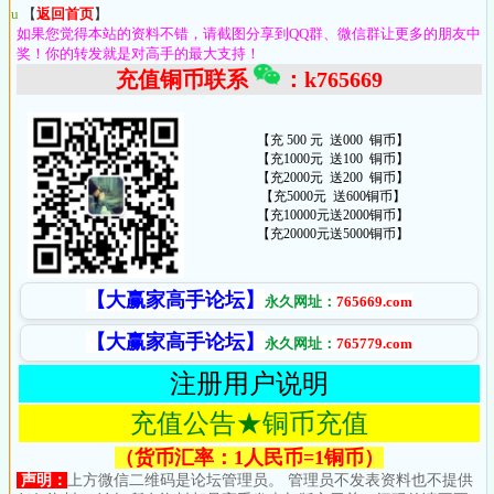
u
【
返回首页
】
如果您觉得本站的资料不错，请截图分享到QQ群、微信群让更多的朋友中
奖！你的转发就是对高手的最大支持！
充值铜币联系
：k765669
【充 500 元 送000 铜币】
【充1000元 送100 铜币】
【充2000元 送200 铜币】
【充5000元 送600铜币】
【充10000元送2000铜币】
【充20000元送5000铜币】
【大赢家高手论坛】
永久网址：
765669.com
【大赢家高手论坛】
永久网址：
765779.com
注册用户说明
充值公告★铜币充值
（货币汇率：1人民币=1铜币）
声明：
上方微信二维码是论坛管理员。 管理员不发表资料也不提供