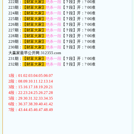
222期：
【财富大家】
绝杀一段
【？段】开：? 00准
223期：
【财富大家】
绝杀一段
【？段】开：? 00准
224期：
【财富大家】
绝杀一段
【？段】开：? 00准
225期：
【财富大家】
绝杀一段
【？段】开：? 00准
226期：
【财富大家】
绝杀一段
【？段】开：? 00准
227期：
【财富大家】
绝杀一段
【？段】开：? 00准
228期：
【财富大家】
绝杀一段
【？段】开：? 00准
229期：
【财富大家】
绝杀一段
【？段】开：? 00准
230期：
【财富大家】
绝杀一段
【？段】开：? 00准
大赢家最早公开网:312355.com
231期：
【财富大家】
绝杀一段
【？段】开：? 00准
232期：
【财富大家】
绝杀一段
【？段】开：? 00准
1段：01.02.03.04.05.06.07
2段：08.09.10.11.12.13.14
3段：15.16.17.18.19.20.21
4段：22.23.24.25.26.27.28
5段：29.30.31.32.33.34.35
6段：36.37.38.39.40.41.42
7段：43.44.45.46.47.48.49