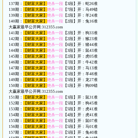
137期：
【财富大家】
绝杀一段
【3段】开：蛇26准
138期：
【财富大家】
绝杀一段
【7段】开：马49错
139期：
【财富大家】
绝杀一段
【2段】开：羊24准
140期：
【财富大家】
绝杀一段
【2段】开：兔16准
大赢家最早公开网:312355.com
141期：
【财富大家】
绝杀一段
【2段】开：狗33准
142期：
【财富大家】
绝杀一段
【2段】开：猴23准
143期：
【财富大家】
绝杀一段
【6段】开：猪44准
144期：
【财富大家】
绝杀一段
【3段】开：鼠43准
145期：
【财富大家】
绝杀一段
【2段】开：虎05准
146期：
【财富大家】
绝杀一段
【7段】开：牛42准
147期：
【财富大家】
绝杀一段
【5段】开：马13准
148期：
【财富大家】
绝杀一段
【5段】开：羊48准
149期：
【财富大家】
绝杀一段
【5段】开：龙27准
150期：
【财富大家】
绝杀一段
【1段】开：狗09错
大赢家最早公开网:312355.com
151期：
【财富大家】
绝杀一段
【3段】开：鼠31准
152期：
【财富大家】
绝杀一段
【5段】开：狗45准
153期：
【财富大家】
绝杀一段
【5段】开：虎41准
154期：
【财富大家】
绝杀一段
【4段】开：虎41准
155期：
【财富大家】
绝杀一段
【3段】开：鼠07准
156期：
【财富大家】
绝杀一段
【5段】开：马01准
157期：
【财富大家】
绝杀一段
【5段】开：兔40准