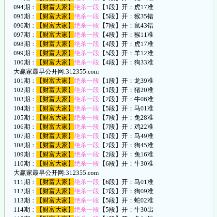
094期：
【财富大家】
绝杀一段
【1段】开：虎17准
095期：
【财富大家】
绝杀一段
【5段】开：猴35错
096期：
【财富大家】
绝杀一段
【7段】开：鼠43错
097期：
【财富大家】
绝杀一段
【4段】开：猴11准
098期：
【财富大家】
绝杀一段
【4段】开：虎17准
099期：
【财富大家】
绝杀一段
【5段】开：羊12准
100期：
【财富大家】
绝杀一段
【4段】开：狗33准
大赢家最早公开网:312355.com
101期：
【财富大家】
绝杀一段
【1段】开：龙39准
102期：
【财富大家】
绝杀一段
【1段】开：猪20准
103期：
【财富大家】
绝杀一段
【2段】开：牛06准
104期：
【财富大家】
绝杀一段
【5段】开：马01准
105期：
【财富大家】
绝杀一段
【7段】开：兔28准
106期：
【财富大家】
绝杀一段
【7段】开：鸡22准
107期：
【财富大家】
绝杀一段
【1段】开：马49准
108期：
【财富大家】
绝杀一段
【2段】开：狗45准
109期：
【财富大家】
绝杀一段
【2段】开：兔16准
110期：
【财富大家】
绝杀一段
【6段】开：牛30准
大赢家最早公开网:312355.com
111期：
【财富大家】
绝杀一段
【6段】开：马01准
112期：
【财富大家】
绝杀一段
【7段】开：狗09准
113期：
【财富大家】
绝杀一段
【5段】开：蛇02准
114期：
【财富大家】
绝杀一段
【5段】开：牛30出