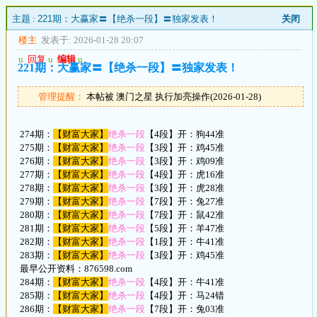
主题 :
221期：大赢家〓【绝杀一段】〓独家发表！
关闭
楼主
发表于: 2026-01-28 20:07
u
回复
u
编辑
u
221期：大赢家〓【绝杀一段】〓独家发表！
管理提醒：
本帖被 澳门之星 执行加亮操作(2026-01-28)
274期：
【财富大家】
绝杀一段
【4段】开：狗44准
275期：
【财富大家】
绝杀一段
【3段】开：鸡45准
276期：
【财富大家】
绝杀一段
【3段】开：鸡09准
277期：
【财富大家】
绝杀一段
【4段】开：虎16准
278期：
【财富大家】
绝杀一段
【3段】开：虎28准
279期：
【财富大家】
绝杀一段
【7段】开：兔27准
280期：
【财富大家】
绝杀一段
【7段】开：鼠42准
281期：
【财富大家】
绝杀一段
【5段】开：羊47准
282期：
【财富大家】
绝杀一段
【1段】开：牛41准
283期：
【财富大家】
绝杀一段
【3段】开：鸡45准
最早公开资料：876598.com
284期：
【财富大家】
绝杀一段
【4段】开：牛41准
285期：
【财富大家】
绝杀一段
【4段】开：马24错
286期：
【财富大家】
绝杀一段
【7段】开：兔03准