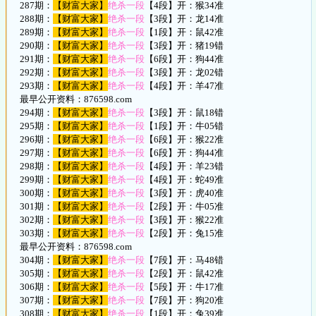
287期：
【财富大家】
绝杀一段
【4段】开：猴34准
288期：
【财富大家】
绝杀一段
【3段】开：龙14准
289期：
【财富大家】
绝杀一段
【1段】开：鼠42准
290期：
【财富大家】
绝杀一段
【3段】开：猪19错
291期：
【财富大家】
绝杀一段
【6段】开：狗44准
292期：
【财富大家】
绝杀一段
【3段】开：龙02错
293期：
【财富大家】
绝杀一段
【4段】开：羊47准
最早公开资料：876598.com
294期：
【财富大家】
绝杀一段
【3段】开：鼠18错
295期：
【财富大家】
绝杀一段
【1段】开：牛05错
296期：
【财富大家】
绝杀一段
【6段】开：猴22准
297期：
【财富大家】
绝杀一段
【6段】开：狗44准
298期：
【财富大家】
绝杀一段
【4段】开：羊23错
299期：
【财富大家】
绝杀一段
【4段】开：蛇49准
300期：
【财富大家】
绝杀一段
【3段】开：虎40准
301期：
【财富大家】
绝杀一段
【2段】开：牛05准
302期：
【财富大家】
绝杀一段
【3段】开：猴22准
303期：
【财富大家】
绝杀一段
【2段】开：兔15准
最早公开资料：876598.com
304期：
【财富大家】
绝杀一段
【7段】开：马48错
305期：
【财富大家】
绝杀一段
【2段】开：鼠42准
306期：
【财富大家】
绝杀一段
【5段】开：牛17准
307期：
【财富大家】
绝杀一段
【7段】开：狗20准
308期：
【财富大家】
绝杀一段
【1段】开：兔39准