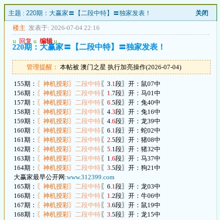
主题 :
220期：大赢家〓【二段中特】〓独家发表！
关闭
楼主
发表于: 2026-07-04 22:16
u
回复
u
编辑
u
220期：大赢家〓【二段中特】〓独家发表！
管理提醒：
本帖被 澳门之星 执行加亮操作(2026-07-04)
155期：
〖神机授彩〗
二段中特
〖3.
1
段〗开：鼠07中
156期：
〖神机授彩〗
二段中特
〖
1
.7段〗开：马01中
157期：
〖神机授彩〗
二段中特
〖
6
.5段〗开：兔40中
158期：
〖神机授彩〗
二段中特
〖4.
3
段〗开：兔16中
159期：
〖神机授彩〗
二段中特
〖4.
6
段〗开：龙39中
160期：
〖神机授彩〗
二段中特
〖6.
1
段〗开：蛇02中
161期：
〖神机授彩〗
二段中特
〖
2
.5段〗开：猪08中
162期：
〖神机授彩〗
二段中特
〖
5
.1段〗开：猪32中
163期：
〖神机授彩〗
二段中特
〖1.
6
段〗开：马37中
164期：
〖神机授彩〗
二段中特
〖
3
.5段〗开：狗21中
大赢家最早公开网:
www.312399.com
165期：
〖神机授彩〗
二段中特
〖6.
1
段〗开：龙03中
166期：
〖神机授彩〗
二段中特
〖
1
.2段〗开：牛06中
167期：
〖神机授彩〗
二段中特
〖
3
.6段〗开：鼠19中
168期：
〖神机授彩〗
二段中特
〖
3
.5段〗开：龙15中