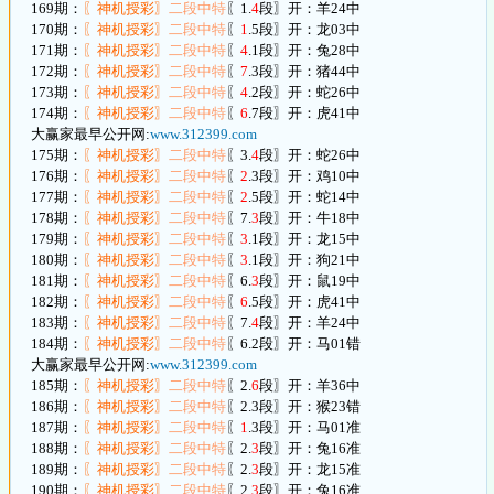
169期：
〖神机授彩〗
二段中特
〖1.
4
段〗开：羊24中
170期：
〖神机授彩〗
二段中特
〖
1
.5段〗开：龙03中
171期：
〖神机授彩〗
二段中特
〖
4
.1段〗开：兔28中
172期：
〖神机授彩〗
二段中特
〖
7
.3段〗开：猪44中
173期：
〖神机授彩〗
二段中特
〖
4
.2段〗开：蛇26中
174期：
〖神机授彩〗
二段中特
〖
6
.7段〗开：虎41中
大赢家最早公开网:
www.312399.com
175期：
〖神机授彩〗
二段中特
〖3.
4
段〗开：蛇26中
176期：
〖神机授彩〗
二段中特
〖
2
.3段〗开：鸡10中
177期：
〖神机授彩〗
二段中特
〖
2
.5段〗开：蛇14中
178期：
〖神机授彩〗
二段中特
〖7.
3
段〗开：牛18中
179期：
〖神机授彩〗
二段中特
〖
3
.1段〗开：龙15中
180期：
〖神机授彩〗
二段中特
〖
3
.1段〗开：狗21中
181期：
〖神机授彩〗
二段中特
〖6.
3
段〗开：鼠19中
182期：
〖神机授彩〗
二段中特
〖
6
.5段〗开：虎41中
183期：
〖神机授彩〗
二段中特
〖7.
4
段〗开：羊24中
184期：
〖神机授彩〗
二段中特
〖6.2段〗开：马01错
大赢家最早公开网:
www.312399.com
185期：
〖神机授彩〗
二段中特
〖2.
6
段〗开：羊36中
186期：
〖神机授彩〗
二段中特
〖2.3段〗开：猴23错
187期：
〖神机授彩〗
二段中特
〖
1
.3段〗开：马01准
188期：
〖神机授彩〗
二段中特
〖2.
3
段〗开：兔16准
189期：
〖神机授彩〗
二段中特
〖2.
3
段〗开：龙15准
190期：
〖神机授彩〗
二段中特
〖2.
3
段〗开：兔16准