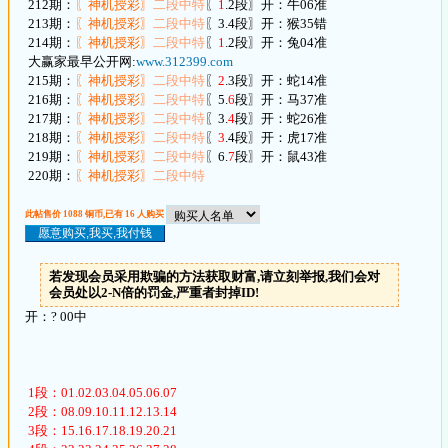
212期：
〖神机授彩〗
二段中特
〖
1
.2段〗开：牛06准
213期：
〖神机授彩〗
二段中特
〖3.4段〗开：猴35错
214期：
〖神机授彩〗
二段中特
〖
1
.2段〗开：兔04准
大赢家最早公开网:
www.312399.com
215期：
〖神机授彩〗
二段中特
〖
2
.3段〗开：蛇14准
216期：
〖神机授彩〗
二段中特
〖5.
6
段〗开：马37准
217期：
〖神机授彩〗
二段中特
〖3.
4
段〗开：蛇26准
218期：
〖神机授彩〗
二段中特
〖
3
.4段〗开：虎17准
219期：
〖神机授彩〗
二段中特
〖6.
7
段〗开：鼠43准
220期：
〖神机授彩〗
二段中特
此帖售价 1088 铜币,已有 16 人购买
若发现会员采用欺骗的方法获取财富,请立刻举报,我们会对
会员处以2-N倍的罚金,严重者封掉ID!
开：? 00中
1段：01.02.03.04.05.06.07
2段：08.09.10.11.12.13.14
3段：15.16.17.18.19.20.21